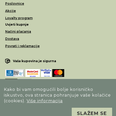
Poslovnice
Akcije
Loyalty program
Uvjeti kupnje
Načini plaćanja
Dostava
Povrati i reklamacije
Vaša kupovina je sigurna
Kako bi vam omogućili bolje korisničko
iskustvo, ova stranica pohranjuje vaše kolačiće
Opći uvjeti poslovanja
(cookies).
Više informacija
Izjava o sigurnosti načina poslovanja
SLAŽEM SE
Sva prava pridržana. Alfa Vision optika ©