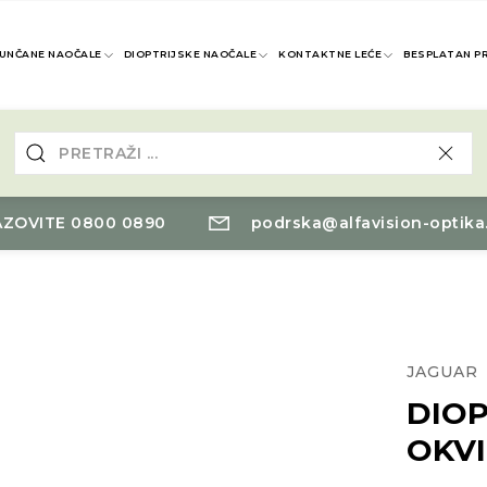
UNČANE NAOČALE
DIOPTRIJSKE NAOČALE
KONTAKTNE LEĆE
BESPLATAN P
ZOVITE 0800 0890
podrska@alfavision-optika
JAGUAR
DIOP
OKV