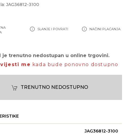
la: JAG36812-3100
TNA
SLANJE I POVRATI
NAČINI PLAĆANJA
A
 je trenutno nedostupan u online trgovini.
vijesti me
kada bude ponovno dostupno
TRENUTNO NEDOSTUPNO
ERISTIKE
JAG36812-3100