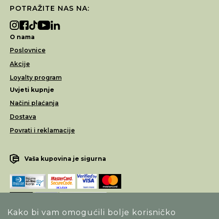
POTRAŽITE NAS NA:
O nama
Poslovnice
Akcije
Loyalty program
Uvjeti kupnje
Načini plaćanja
Dostava
Povrati i reklamacije
Vaša kupovina je sigurna
Kako bi vam omogućili bolje korisničko