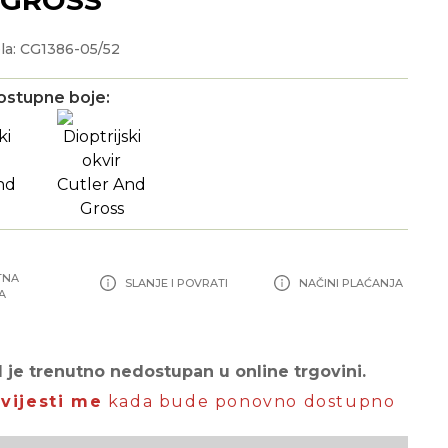
la: CG1386-05/52
ostupne boje:
TNA
SLANJE I POVRATI
NAČINI PLAĆANJA
A
 je trenutno nedostupan u online trgovini.
vijesti me
kada bude ponovno dostupno