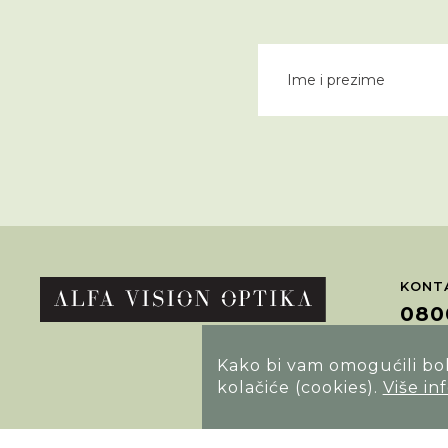
KONTA
080
Kako bi vam omogućili bolj
POTRA
kolačiće (cookies).
Više in