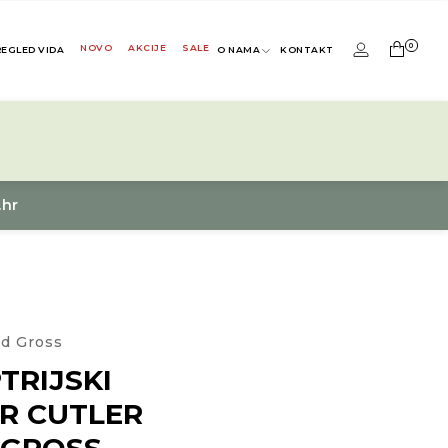
0
NOVO
AKCIJE
SALE
REGLED VIDA
O NAMA
KONTAKT
.hr
nd Gross
TRIJSKI
R CUTLER
 GROSS