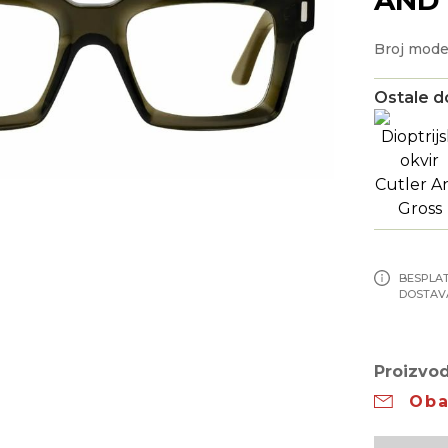
Broj mode
Ostale d
BESPLA
DOSTAV
Proizvod
Oba