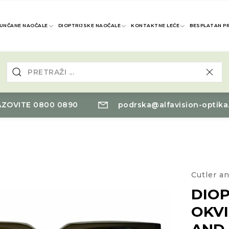
UNČANE NAOČALE
DIOPTRIJSKE NAOČALE
KONTAKTNE LEĆE
BESPLATAN P
ZOVITE 0800 0890
podrska@alfavision-optika
Cutler a
DIOP
OKVI
AND