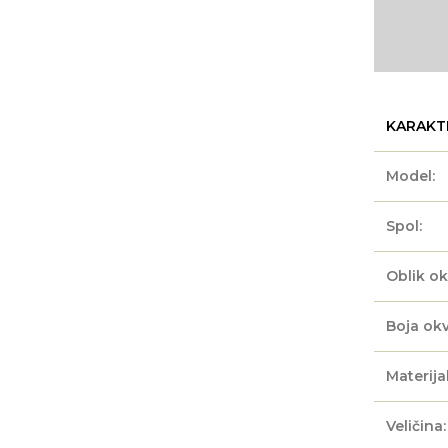
KARAKT
Model:
Spol:
Oblik ok
Boja okv
Materijal
Veličina: