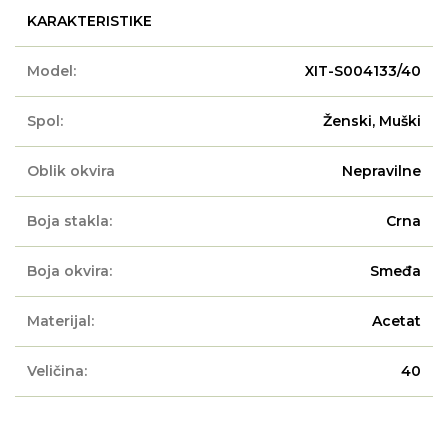
KARAKTERISTIKE
Model:
XIT-S004133/40
Spol:
Ženski, Muški
Oblik okvira
Nepravilne
Boja stakla:
Crna
Boja okvira:
Smeđa
Materijal:
Acetat
Veličina:
40