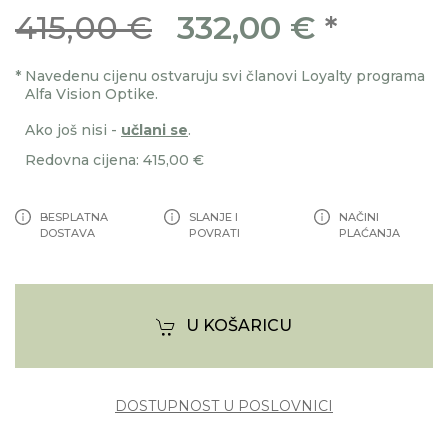
415,00 €
332,00 €
*
*
Navedenu cijenu ostvaruju svi članovi Loyalty programa
Alfa Vision Optike.
Ako još nisi -
učlani se
.
Redovna cijena: 415,00 €
BESPLATNA
SLANJE I
NAČINI
DOSTAVA
POVRATI
PLAĆANJA
U KOŠARICU
DOSTUPNOST U POSLOVNICI