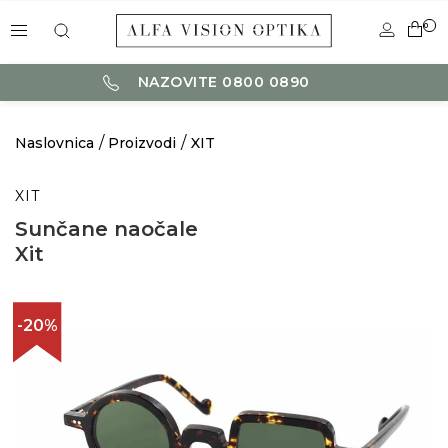
0
NAZOVITE 0800 0890
Naslovnica
Proizvodi
XIT
XIT
Sunčane naočale
Xit
-20%