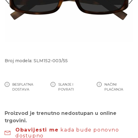
Broj modela: SLM152-003/55
BESPLATNA
SLANJE I
NAČINI
DOSTAVA
POVRATI
PLAĆANJA
Proizvod je trenutno nedostupan u online
trgovini.
Obavijesti me
kada bude ponovno
dostupno