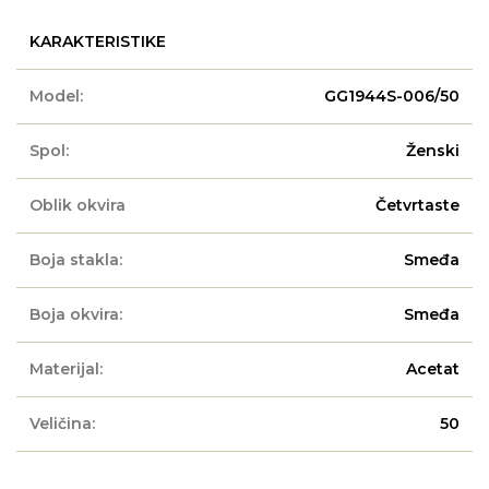
KARAKTERISTIKE
Model:
GG1944S-006/50
Spol:
Ženski
Oblik okvira
Četvrtaste
Boja stakla:
Smeđa
Boja okvira:
Smeđa
Materijal:
Acetat
Veličina:
50