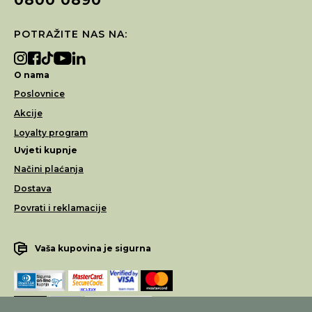
POTRAŽITE NAS NA:
O nama
Poslovnice
Akcije
Loyalty program
Uvjeti kupnje
Načini plaćanja
Dostava
Povrati i reklamacije
Vaša kupovina je sigurna