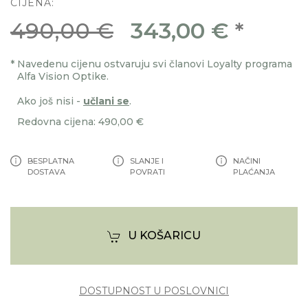
CIJENA:
490,00 €
343,00 €
*
*
Navedenu cijenu ostvaruju svi članovi Loyalty programa
Alfa Vision Optike.
Ako još nisi -
učlani se
.
Redovna cijena: 490,00 €
BESPLATNA
SLANJE I
NAČINI
DOSTAVA
POVRATI
PLAĆANJA
U KOŠARICU
DOSTUPNOST U POSLOVNICI