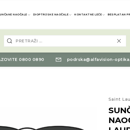
UNČANE NAOČALE
DIOPTRIJSKE NAOČALE
KONTAKTNE LEĆE
BESPLATAN P
ZOVITE 0800 0890
podrska@alfavision-optika
Saint La
SUN
NAO
LAU