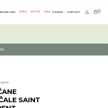
0
NOVO
AKCIJE
SALE
REGLED VIDA
O NAMA
KONTAKT
.hr
urent
ČANE
ČALE SAINT
RENT