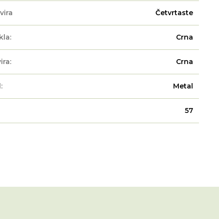
vira
Četvrtaste
kla:
Crna
ira:
Crna
:
Metal
57