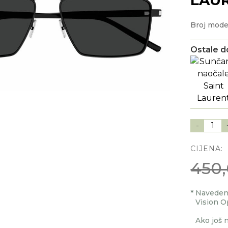
Broj mode
Ostale d
-
1
CIJENA:
450
*
Navedenu
Vision O
Ako još n