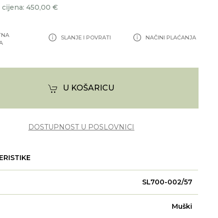
cijena: 450,00 €
TNA
SLANJE I POVRATI
NAČINI PLAĆANJA
A
U KOŠARICU
DOSTUPNOST U POSLOVNICI
ERISTIKE
SL700-002/57
Muški