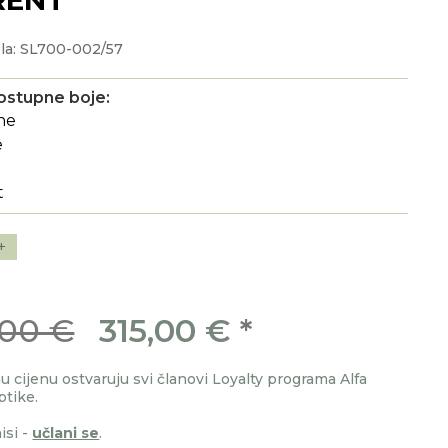
la: SL700-002/57
ostupne boje:
+
,00 €
315,00 €
*
 cijenu ostvaruju svi članovi Loyalty programa Alfa
ptike.
isi -
učlani se
.