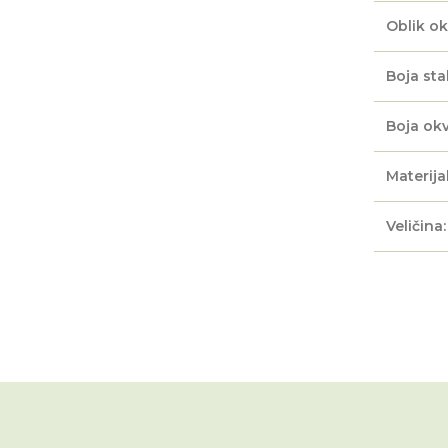
Oblik ok
Boja sta
Boja okv
Materijal
Veličina: