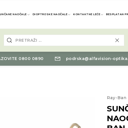
UNČANE NAOČALE
DIOPTRIJSKE NAOČALE
KONTAKTNE LEĆE
BESPLATAN P
ZOVITE 0800 0890
podrska@alfavision-optika
Ray-Ban
SUN
NAO
BAN