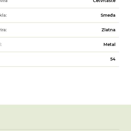
vira
Četvrtaste
kla:
Smeđa
ira:
Zlatna
:
Metal
54