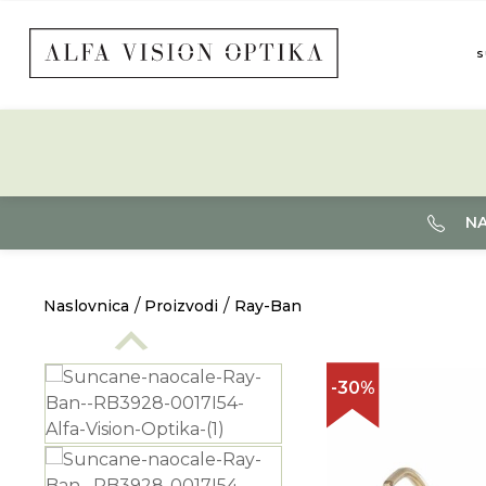
S
NA
Naslovnica
Proizvodi
Ray-Ban
-30%