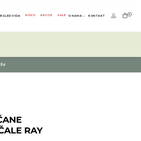
0
NOVO
AKCIJE
SALE
REGLED VIDA
O NAMA
KONTAKT
.hr
ČANE
ČALE RAY