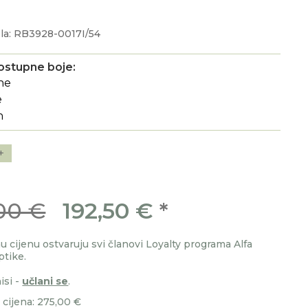
la: RB3928-0017I/54
ostupne boje:
+
00 €
192,50 €
*
 cijenu ostvaruju svi članovi Loyalty programa Alfa
ptike.
isi -
učlani se
.
cijena: 275,00 €