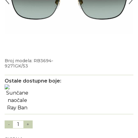
Broj modela: RB3694-
9271GK/53
Ostale dostupne boje:
-
1
+