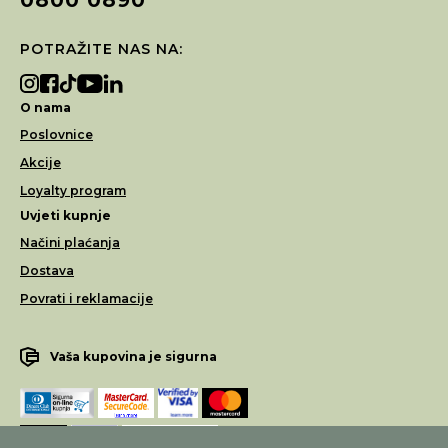
POTRAŽITE NAS NA:
O nama
Poslovnice
Akcije
Loyalty program
Uvjeti kupnje
Načini plaćanja
Dostava
Povrati i reklamacije
Vaša kupovina je sigurna