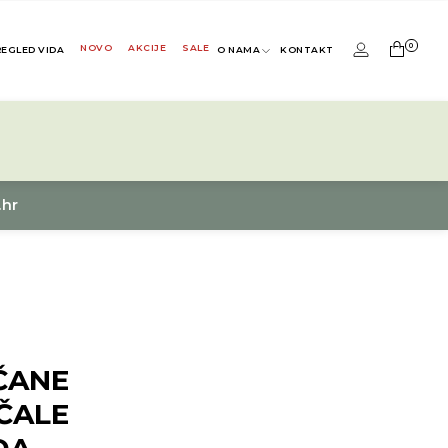
0
NOVO
AKCIJE
SALE
REGLED VIDA
O NAMA
KONTAKT
.hr
ČANE
ČALE
DA