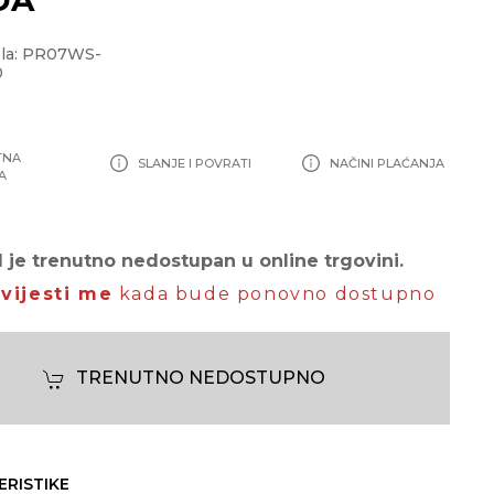
ela: PR07WS-
0
TNA
SLANJE I POVRATI
NAČINI PLAĆANJA
A
 je trenutno nedostupan u online trgovini.
vijesti me
kada bude ponovno dostupno
TRENUTNO NEDOSTUPNO
ERISTIKE