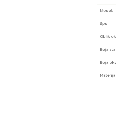
Model:
Spol:
Oblik ok
Boja sta
Boja okv
Materijal