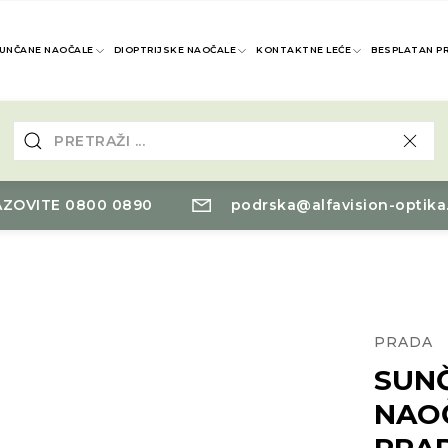
UNČANE NAOČALE
DIOPTRIJSKE NAOČALE
KONTAKTNE LEĆE
BESPLATAN P
ZOVITE 0800 0890
podrska@alfavision-optika
PRADA
SUN
NAO
PRA