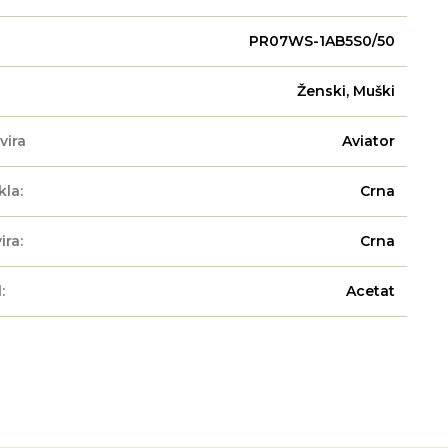
PR07WS-1AB5S0/50
Ženski, Muški
vira
Aviator
kla:
Crna
ira:
Crna
:
Acetat