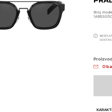
Broj mod
1AB5S0/5
BESPLA
DOSTAV
Proizvod
Oba
KARAKT