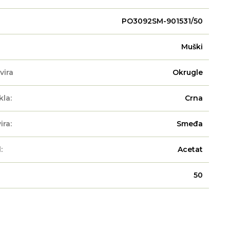
PO3092SM-901531/50
Muški
vira
Okrugle
kla:
Crna
ira:
Smeđa
:
Acetat
50