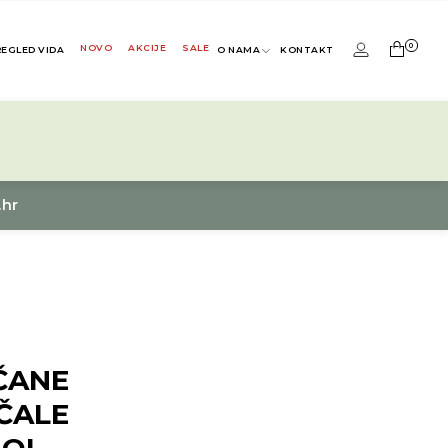
0
NOVO
AKCIJE
SALE
REGLED VIDA
O NAMA
KONTAKT
.hr
ČANE
ČALE
SOL