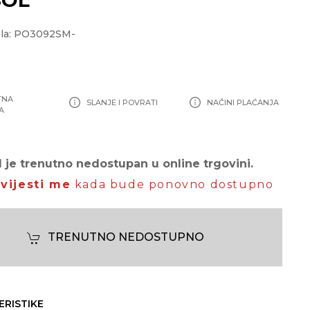
ela: PO3092SM-
TNA
SLANJE I POVRATI
NAČINI PLAĆANJA
A
 je trenutno nedostupan u online trgovini.
vijesti me
kada bude ponovno dostupno
TRENUTNO NEDOSTUPNO
ERISTIKE