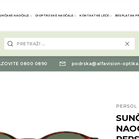
UNČANE NAOČALE
DIOPTRIJSKE NAOČALE
KONTAKTNE LEĆE
BESPLATAN P
ZOVITE 0800 0890
podrska@alfavision-optika
PERSOL
SUN
NAO
PER