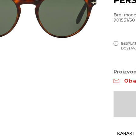
Broj mod
901531/50
BESPLA
DOSTAV
Proizvod
Oba
KARAKT