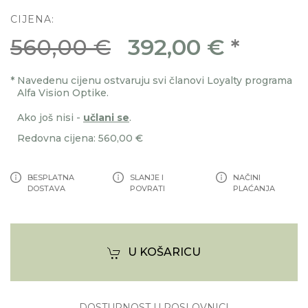
CIJENA:
560,00 €
392,00 €
*
*
Navedenu cijenu ostvaruju svi članovi Loyalty programa
Alfa Vision Optike.
Ako još nisi -
učlani se
.
Redovna cijena: 560,00 €
BESPLATNA
SLANJE I
NAČINI
DOSTAVA
POVRATI
PLAĆANJA
U KOŠARICU
DOSTUPNOST U POSLOVNICI