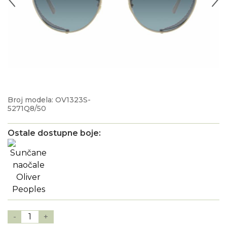
Broj modela: OV1323S-
5271Q8/50
Ostale dostupne boje:
-
1
+