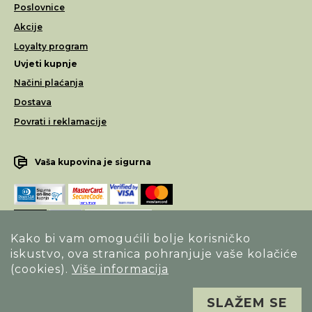
Poslovnice
Akcije
Loyalty program
Uvjeti kupnje
Načini plaćanja
Dostava
Povrati i reklamacije
Vaša kupovina je sigurna
Kako bi vam omogućili bolje korisničko
iskustvo, ova stranica pohranjuje vaše kolačiće
Opći uvjeti poslovanja
(cookies).
Više informacija
Izjava o sigurnosti načina poslovanja
SLAŽEM SE
Sva prava pridržana. Alfa Vision optika ©