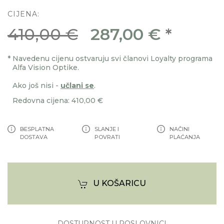
CIJENA:
410,00 €
287,00 €
*
*
Navedenu cijenu ostvaruju svi članovi Loyalty programa
Alfa Vision Optike.
Ako još nisi -
učlani se
.
Redovna cijena: 410,00 €
BESPLATNA
SLANJE I
NAČINI
DOSTAVA
POVRATI
PLAĆANJA
U KOŠARICU
DOSTUPNOST U POSLOVNICI