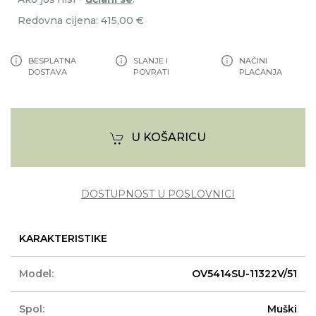
Redovna cijena: 415,00 €
BESPLATNA
SLANJE I
NAČINI
DOSTAVA
POVRATI
PLAĆANJA
U KOŠARICU
DOSTUPNOST U POSLOVNICI
KARAKTERISTIKE
Model:
OV5414SU-11322V/51
Spol:
Muški