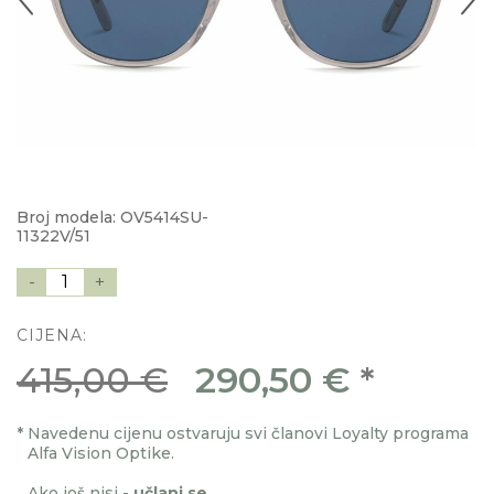
Broj modela: OV5414SU-
11322V/51
-
1
+
CIJENA:
415,00 €
290,50 €
*
*
Navedenu cijenu ostvaruju svi članovi Loyalty programa
Alfa Vision Optike.
Ako još nisi -
učlani se
.