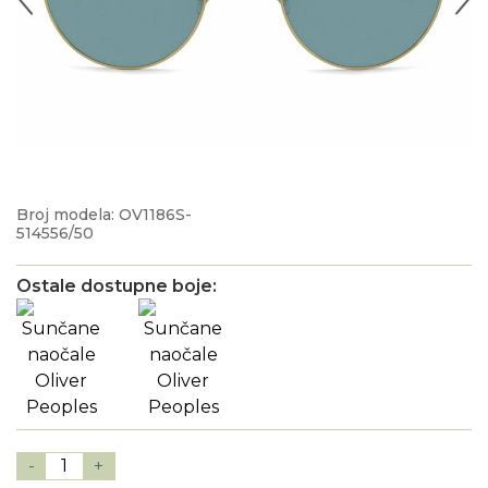
Broj modela: OV1186S-
514556/50
Ostale dostupne boje:
-
1
+