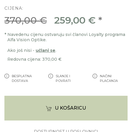
CIJENA:
370,00 €
259,00 €
*
*
Navedenu cijenu ostvaruju svi članovi Loyalty programa
Alfa Vision Optike.
Ako još nisi -
učlani se
.
Redovna cijena: 370,00 €
BESPLATNA
SLANJE I
NAČINI
DOSTAVA
POVRATI
PLAĆANJA
U KOŠARICU
DOSTUPNOST U POSLOVNICI