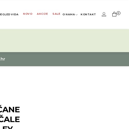
0
NOVO
AKCIJE
SALE
REGLED VIDA
O NAMA
KONTAKT
.hr
ČANE
ČALE
LEY