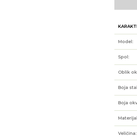
KARAKT
Model:
Spol:
Oblik ok
Boja sta
Boja okv
Materijal
Veličina: