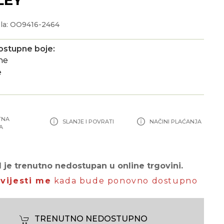
la: OO9416-2464
ostupne boje:
TNA
SLANJE I POVRATI
NAČINI PLAĆANJA
A
 je trenutno nedostupan u online trgovini.
vijesti me
kada bude ponovno dostupno
TRENUTNO NEDOSTUPNO