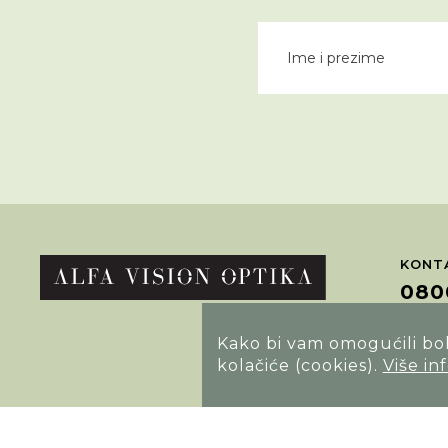
KONTA
080
Kako bi vam omogućili bolj
POTRA
kolačiće (cookies).
Više in