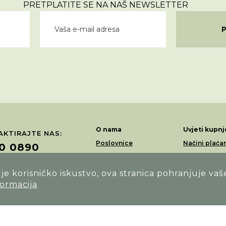
PRETPLATITE SE NA NAŠ NEWSLETTER
O nama
Uvjeti kupnj
KTIRAJTE NAS:
Poslovnice
Načini plaća
0 0890
Akcije
Dostava
Loyalty program
Povrati i rek
e korisničko iskustvo, ova stranica pohranjuje vaš
ŽITE NAS NA:
formacija