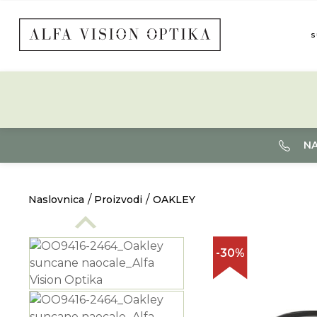
S
NA
Naslovnica
Proizvodi
OAKLEY
-30%