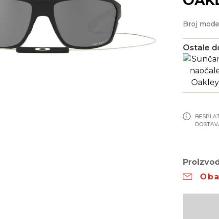
Broj mode
Ostale d
BESPLA
DOSTAV
Proizvod
Oba