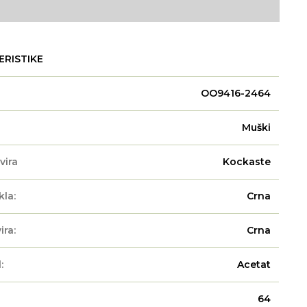
ERISTIKE
OO9416-2464
Muški
vira
Kockaste
kla:
Crna
ira:
Crna
:
Acetat
64