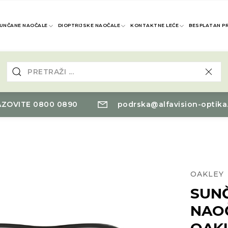
UNČANE NAOČALE
DIOPTRIJSKE NAOČALE
KONTAKTNE LEĆE
BESPLATAN P
ZOVITE 0800 0890
podrska@alfavision-optika
OAKLEY
SUN
NAO
OAK