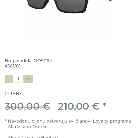
Broj modela: OO9264-
4561/61
-
1
+
CIJENA:
300,00 €
210,00 €
*
*
Navedenu cijenu ostvaruju svi članovi Loyalty programa
Alfa Vision Optike.
Ako još nisi -
učlani se
.