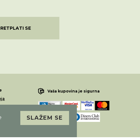
PRETPLATI SE
e
Vaša kupovina je sigurna
nja
lamacije
e
SLAŽEM SE