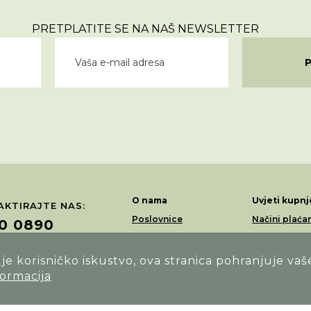
PRETPLATITE SE NA NAŠ NEWSLETTER
O nama
Uvjeti kupnj
KTIRAJTE NAS:
Poslovnice
Načini plaća
0 0890
Akcije
Dostava
Loyalty program
Povrati i rek
e korisničko iskustvo, ova stranica pohranjuje vaš
ŽITE NAS NA:
formacija