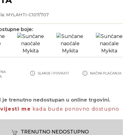
la: MYLAHTI-C107/707
ostupne boje:
TNA
SLANJE I POVRATI
NAČINI PLAĆANJA
A
 je trenutno nedostupan u online trgovini.
vijesti me
kada bude ponovno dostupno
TRENUTNO NEDOSTUPNO