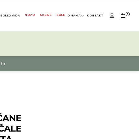
0
NOVO
AKCIJE
SALE
REGLED VIDA
O NAMA
KONTAKT
.hr
ČANE
ČALE
ITA