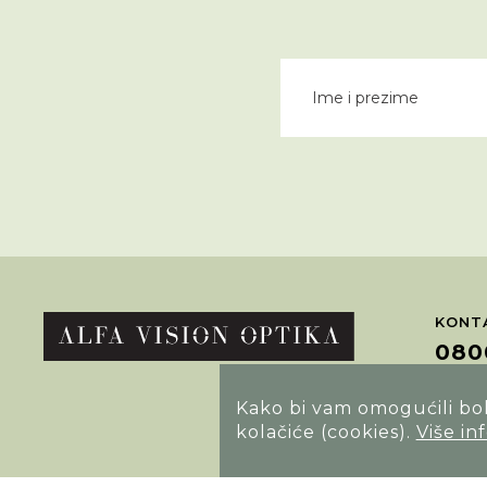
KONTA
080
Kako bi vam omogućili bolj
POTRA
kolačiće (cookies).
Više in