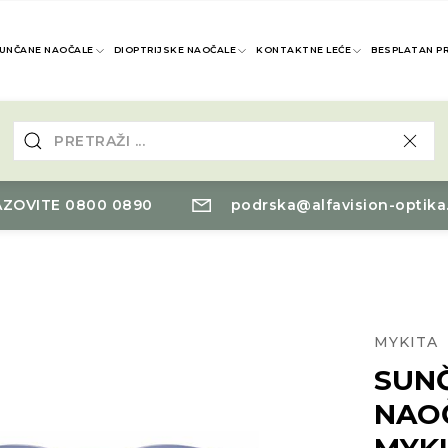
UNČANE NAOČALE
DIOPTRIJSKE NAOČALE
KONTAKTNE LEĆE
BESPLATAN P
ZOVITE 0800 0890
podrska@alfavision-optika
MYKITA
SUN
NAO
MYK