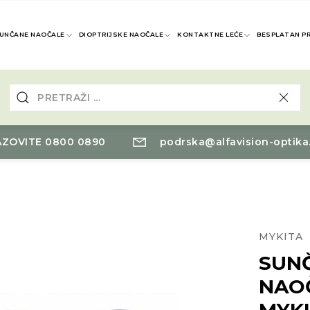
UNČANE NAOČALE
DIOPTRIJSKE NAOČALE
KONTAKTNE LEĆE
BESPLATAN P
ZOVITE 0800 0890
podrska@alfavision-optika
MYKITA
SUN
NAO
MYK