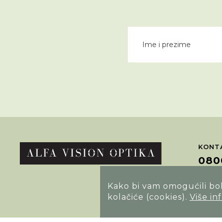
KONTA
080
Kako bi vam omogućili bolj
POTRA
kolačiće (cookies).
Više in