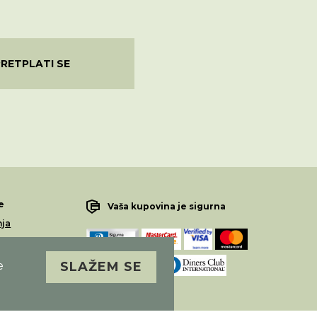
PRETPLATI SE
e
Vaša kupovina je sigurna
nja
lamacije
e
SLAŽEM SE