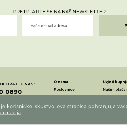
PRETPLATITE SE NA NAŠ NEWSLETTER
O nama
Uvjeti kupnj
KTIRAJTE NAS:
Poslovnice
Načini plaća
0 0890
Akcije
Dostava
Loyalty program
Povrati i rek
e korisničko iskustvo, ova stranica pohranjuje vaš
ŽITE NAS NA:
formacija