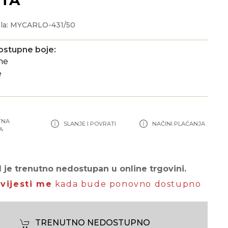
ela: MYCARLO-431/50
ostupne boje:
TNA
SLANJE I POVRATI
NAČINI PLAĆANJA
A
 je trenutno nedostupan u online trgovini.
vijesti me
kada bude ponovno dostupno
TRENUTNO NEDOSTUPNO