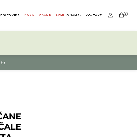
0
NOVO
AKCIJE
SALE
REGLED VIDA
O NAMA
KONTAKT
.hr
ČANE
ČALE
ITA