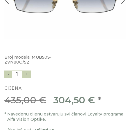
Broj modela: MUB50S-
ZVN80O/52
-
1
+
CIJENA:
435,00 €
304,50 €
*
*
Navedenu cijenu ostvaruju svi članovi Loyalty programa
Alfa Vision Optike.
Ako još nisi -
učlani se
.