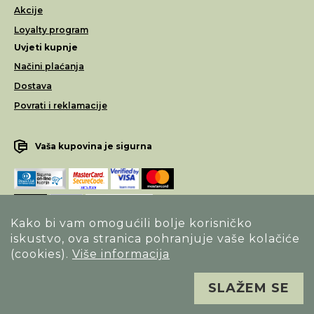
Akcije
Loyalty program
Uvjeti kupnje
Načini plaćanja
Dostava
Povrati i reklamacije
Vaša kupovina je sigurna
Kako bi vam omogućili bolje korisničko
iskustvo, ova stranica pohranjuje vaše kolačiće
Opći uvjeti poslovanja
(cookies).
Više informacija
Izjava o sigurnosti načina poslovanja
SLAŽEM SE
Sva prava pridržana. Alfa Vision optika ©
Izrada
Novena