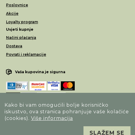
Poslovnice
Akcije
Loyalty program
Uvjeti kupnje
Načini plaćanja
Dostava
Povrati i reklamacije
Vaša kupovina je sigurna
Kako bi vam omogućili bolje korisničko
iskustvo, ova stranica pohranjuje vaše kolačiće
Opći uvjeti poslovanja
(cookies).
Više informacija
Izjava o sigurnosti načina poslovanja
SLAŽEM SE
Sva prava pridržana. Alfa Vision optika ©