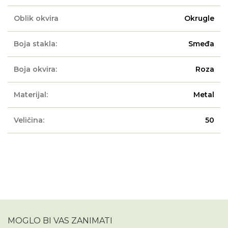
Oblik okvira
Okrugle
Boja stakla:
Smeđa
Boja okvira:
Roza
Materijal:
Metal
Veličina:
50
MOGLO BI VAS ZANIMATI