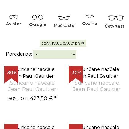
Ovalne
Aviator
Okrugle
Mačkaste
Četvrtaste
×
JEAN PAUL GAULTIER
Poredaj po:
-30%
-30%
Sunčane naočale
Sunčane naočale
Jean Paul Gaultier
Jean Paul Gaultier
423,50 €
*
605,00 €