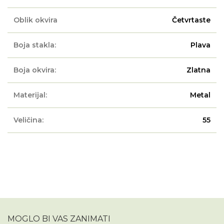
Oblik okvira
Četvrtaste
Boja stakla:
Plava
Boja okvira:
Zlatna
Materijal:
Metal
Veličina:
55
MOGLO BI VAS ZANIMATI