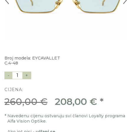
Broj modela: EYCAVALLET
C.4-48
-
1
+
CIJENA:
260,00 €
208,00 €
*
*
Navedenu cijenu ostvaruju svi članovi Loyalty programa
Alfa Vision Optike.
Ako još nisi -
učlani se
.