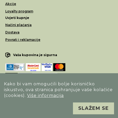
Akcije
Loyalty program
Uvjeti kupnje
Načini plaćanja
Dostava
Povrati i reklamacije
Vaša kupovina je sigurna
Kako bi vam omogućili bolje korisničko
iskustvo, ova stranica pohranjuje vaše kolačiće
Opći uvjeti poslovanja
(cookies).
Više informacija
Izjava o sigurnosti načina poslovanja
SLAŽEM SE
Sva prava pridržana. Alfa Vision optika ©
Izrada
Novena