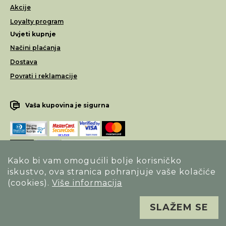
Akcije
Loyalty program
Uvjeti kupnje
Načini plaćanja
Dostava
Povrati i reklamacije
Vaša kupovina je sigurna
Kako bi vam omogućili bolje korisničko
iskustvo, ova stranica pohranjuje vaše kolačiće
Opći uvjeti poslovanja
(cookies).
Više informacija
Izjava o sigurnosti načina poslovanja
SLAŽEM SE
Sva prava pridržana. Alfa Vision optika ©
Izrada
Novena