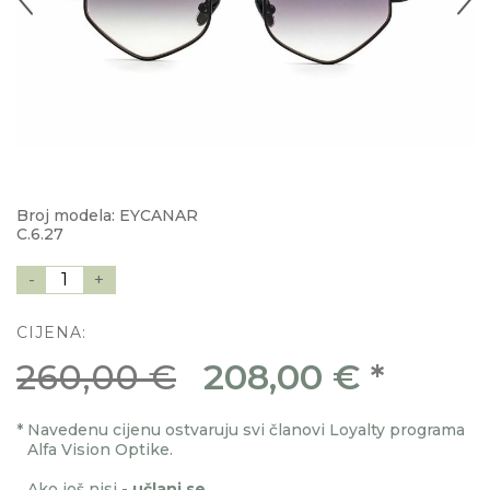
Broj modela: EYCANAR
C.6.27
-
1
+
CIJENA:
260,00 €
208,00 €
*
*
Navedenu cijenu ostvaruju svi članovi Loyalty programa
Alfa Vision Optike.
Ako još nisi -
učlani se
.