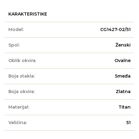
KARAKTERISTIKE
Model:
CG1427-02/51
Spol:
Ženski
Oblik okvira
Ovalne
Boja stakla:
Smeđa
Boja okvira:
Zlatna
Materijal:
Titan
Veličina:
51