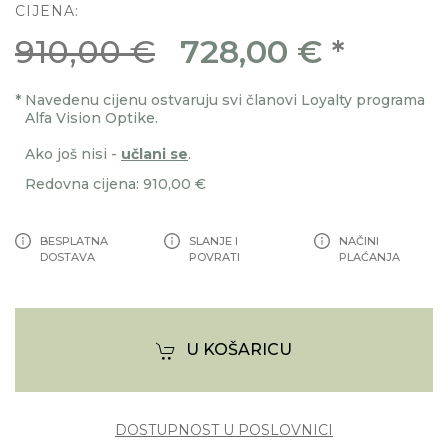
CIJENA:
910,00 €
728,00 €
*
*
Navedenu cijenu ostvaruju svi članovi Loyalty programa
Alfa Vision Optike.
Ako još nisi -
učlani se
.
Redovna cijena: 910,00 €
BESPLATNA
SLANJE I
NAČINI
DOSTAVA
POVRATI
PLAĆANJA
U KOŠARICU
DOSTUPNOST U POSLOVNICI