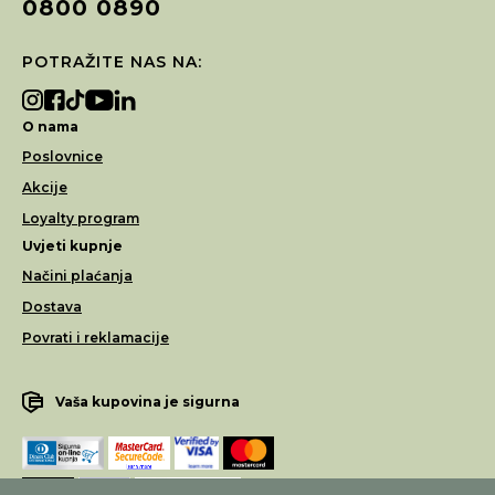
0800 0890
POTRAŽITE NAS NA:
O nama
Poslovnice
Akcije
Loyalty program
Uvjeti kupnje
Načini plaćanja
Dostava
Povrati i reklamacije
Vaša kupovina je sigurna