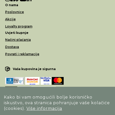
O nama
Poslovnice
Akcije
Loyalty program
Uvjeti kupnje
Načini plaćanja
Dostava
Povrati i reklamacije
Vaša kupovina je sigurna
Kako bi vam omogućili bolje korisničko
iskustvo, ova stranica pohranjuje vaše kolačiće
Opći uvjeti poslovanja
(cookies).
Više informacija
Izjava o sigurnosti načina poslovanja