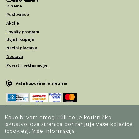
O nama
Poslovnice
Akcije
Loyalty program
Uvjeti kupnje
Načini plaćanja
Dostava
Povrati i reklamacije
Vaša kupovina je sigurna
Kako bi vam omogućili bolje korisničko
iskustvo, ova stranica pohranjuje vaše kolačiće
Opći uvjeti poslovanja
(cookies).
Više informacija
Izjava o sigurnosti načina poslovanja