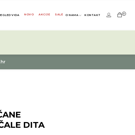
0
NOVO
AKCIJE
SALE
REGLED VIDA
O NAMA
KONTAKT
.hr
ČANE
ČALE DITA