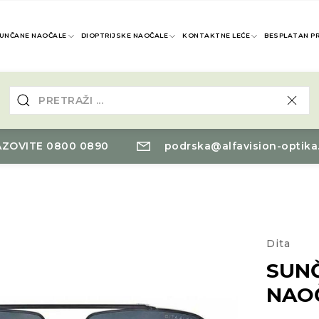
UNČANE NAOČALE
DIOPTRIJSKE NAOČALE
KONTAKTNE LEĆE
BESPLATAN P
ZOVITE 0800 0890
podrska@alfavision-optika
Dita
SUN
NAO