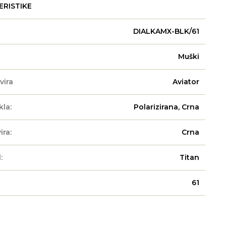
ERISTIKE
DIALKAMX-BLK/61
Muški
vira
Aviator
kla:
Polarizirana, Crna
ira:
Crna
:
Titan
61