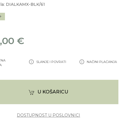
la: DIALKAMX-BLK/61
+
,00 €
TNA
SLANJE I POVRATI
NAČINI PLAĆANJA
A
U KOŠARICU
DOSTUPNOST U POSLOVNICI