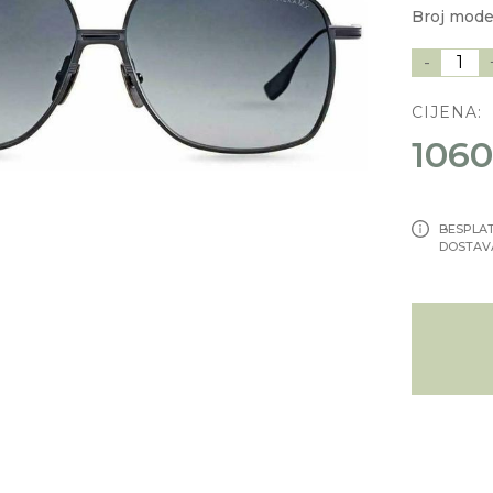
Broj mode
-
1
CIJENA:
1060
BESPLA
DOSTAV