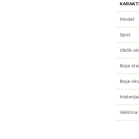
KARAKT
Model:
Spol:
Oblik ok
Boja sta
Boja okv
Materijal
Veličina: