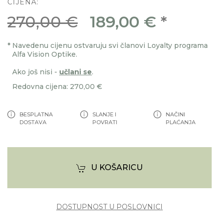
CIJENA:
270,00 €
189,00 €
*
*
Navedenu cijenu ostvaruju svi članovi Loyalty programa
Alfa Vision Optike.
Ako još nisi -
učlani se
.
Redovna cijena: 270,00 €
BESPLATNA
SLANJE I
NAČINI
DOSTAVA
POVRATI
PLAĆANJA
U KOŠARICU
DOSTUPNOST U POSLOVNICI