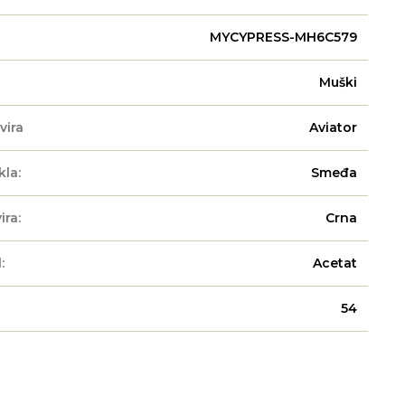
MYCYPRESS-MH6C579
Muški
vira
Aviator
kla:
Smeđa
ira:
Crna
:
Acetat
54