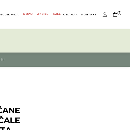
0
NOVO
AKCIJE
SALE
REGLED VIDA
O NAMA
KONTAKT
.hr
ČANE
ČALE
ITA