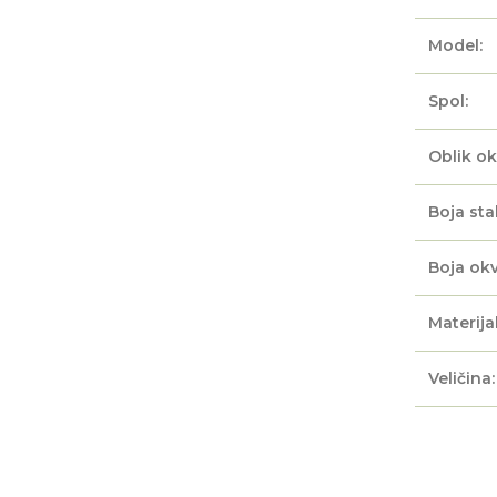
Model:
Spol:
Oblik ok
Boja sta
Boja okv
Materijal
Veličina: