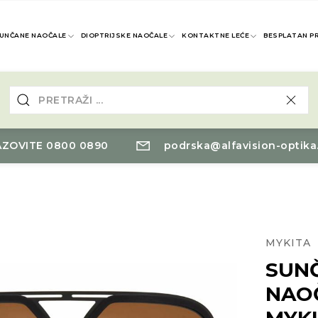
UNČANE NAOČALE
DIOPTRIJSKE NAOČALE
KONTAKTNE LEĆE
BESPLATAN P
ZOVITE 0800 0890
podrska@alfavision-optika
MYKITA
SUN
NAO
MYK