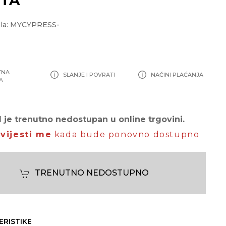
ela: MYCYPRESS-
TNA
SLANJE I POVRATI
NAČINI PLAĆANJA
A
 je trenutno nedostupan u online trgovini.
vijesti me
kada bude ponovno dostupno
TRENUTNO NEDOSTUPNO
ERISTIKE