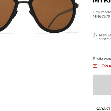
Broj mod
MH6C579
BESPLA
DOSTAV
Proizvod
Oba
KARAKT