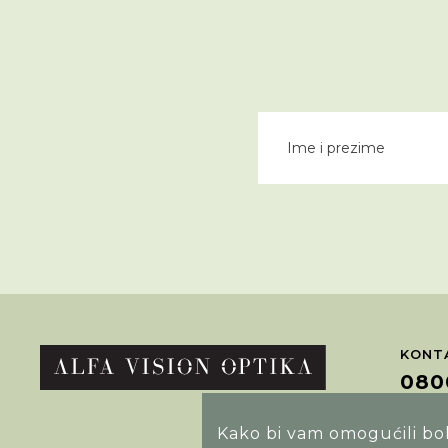
KONTA
080
Kako bi vam omogućili bolj
POTRA