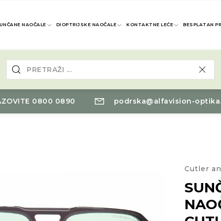
UNČANE NAOČALE
DIOPTRIJSKE NAOČALE
KONTAKTNE LEĆE
BESPLATAN P
ZOVITE 0800 0890
podrska@alfavision-optika
Cutler a
SUN
NAO
CUT