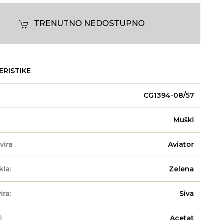
TRENUTNO NEDOSTUPNO
ERISTIKE
CG1394-08/57
Muški
vira
Aviator
kla:
Zelena
ira:
Siva
:
Acetat