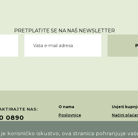
PRETPLATITE SE NA NAŠ NEWSLETTER
O nama
Uvjeti kupnj
KTIRAJTE NAS:
Poslovnice
Načini plaća
0 0890
Akcije
Dostava
Loyalty program
Povrati i rek
e korisničko iskustvo, ova stranica pohranjuje vaš
ŽITE NAS NA: