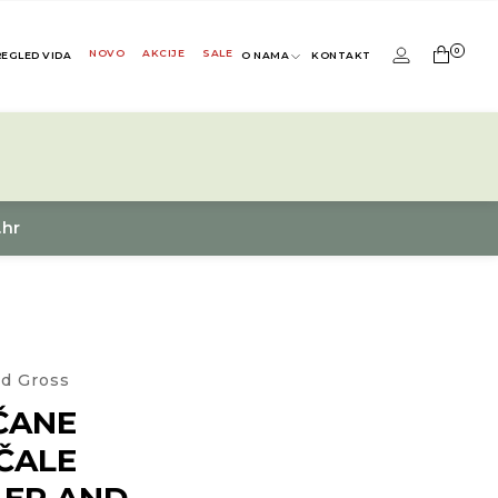
0
NOVO
AKCIJE
SALE
REGLED VIDA
O NAMA
KONTAKT
.hr
nd Gross
ČANE
ČALE
LER AND