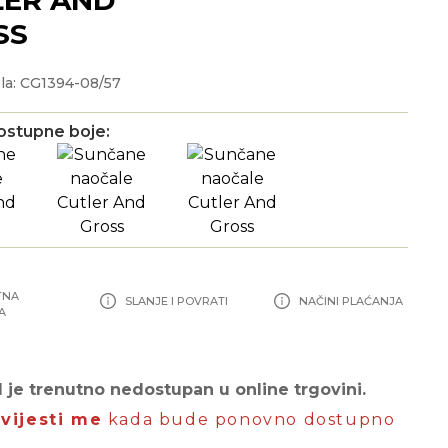
SS
la: CG1394-08/57
ostupne boje:
TNA
SLANJE I POVRATI
NAČINI PLAĆANJA
A
 je trenutno nedostupan u online trgovini.
vijesti me
kada bude ponovno dostupno