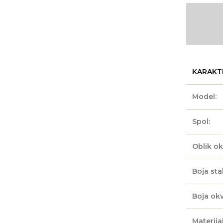
KARAKT
Model:
Spol:
Oblik ok
Boja sta
Boja okv
Materijal