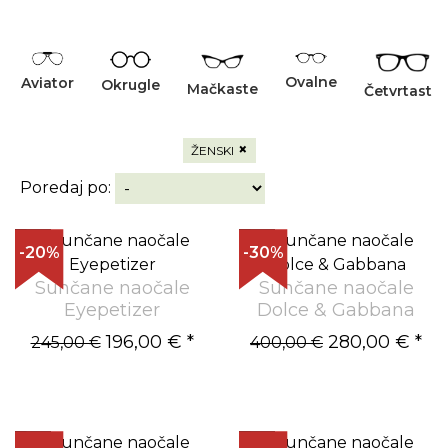
Ovalne
Aviator
Okrugle
Mačkaste
Četvrtaste
×
ŽENSKI
Poredaj po:
-20%
-30%
Sunčane naočale
Sunčane naočale
Eyepetizer
Dolce & Gabbana
196,00 €
*
280,00 €
*
245,00 €
400,00 €