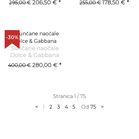
206,50 €
*
178,50 €
*
295,00 €
255,00 €
-30%
Sunčane naočale
Dolce & Gabbana
280,00 €
*
400,00 €
Stranica 1 / 75
<
1
2
3
4
5
Od
75
>