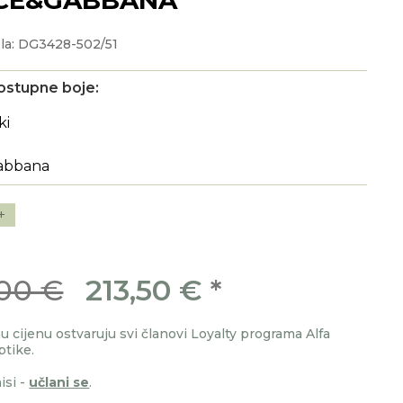
la: DG3428-502/51
ostupne boje:
+
00 €
213,50 €
*
 cijenu ostvaruju svi članovi Loyalty programa Alfa
ptike.
isi -
učlani se
.