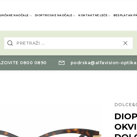
UNČANE NAOČALE
DIOPTRIJSKE NAOČALE
KONTAKTNE LEĆE
BESPLATAN P
ZOVITE 0800 0890
podrska@alfavision-optika
DOLCE&
DIOP
OKVI
DOL