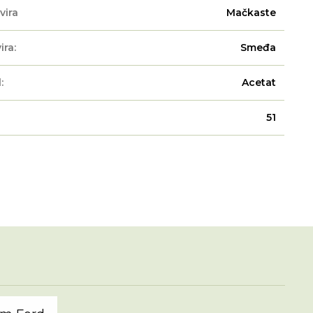
vira
Mačkaste
ira:
Smeđa
:
Acetat
51