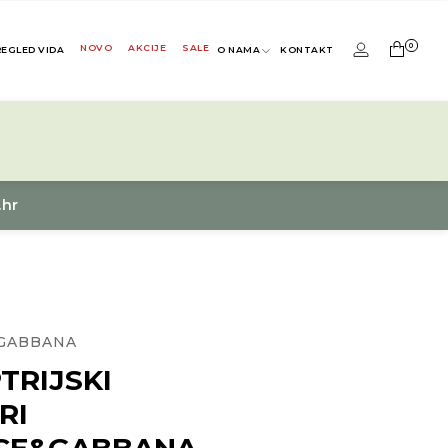
0
NOVO
AKCIJE
SALE
REGLED VIDA
O NAMA
KONTAKT
.hr
GABBANA
TRIJSKI
RI
CE&GABBANA