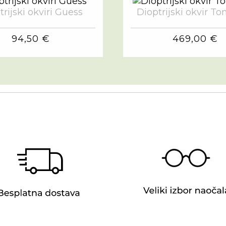
trijski okviri Guess
Dioptrijski okvir T
94,50 €
469,00 €