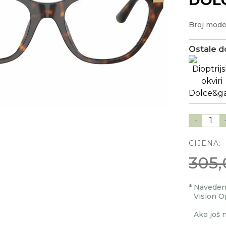
Broj mode
Ostale d
-
1
CIJENA:
305,
*
Navedenu
Vision O
Ako još n