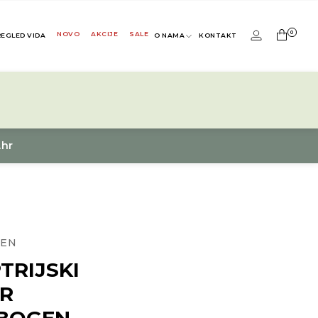
0
NOVO
AKCIJE
SALE
REGLED VIDA
O NAMA
KONTAKT
.hr
EN
TRIJSKI
IR
BOGEN