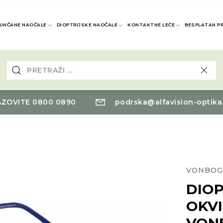
UNČANE NAOČALE
DIOPTRIJSKE NAOČALE
KONTAKTNE LEĆE
BESPLATAN P
ZOVITE 0800 0890
podrska@alfavision-optika
VONBOG
DIOP
OKV
VON