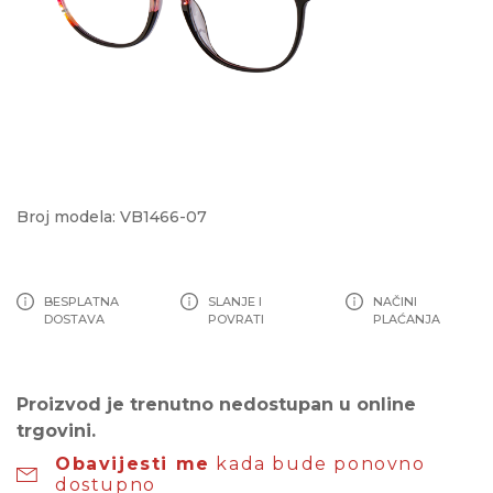
Broj modela: VB1466-07
BESPLATNA
SLANJE I
NAČINI
DOSTAVA
POVRATI
PLAĆANJA
Proizvod je trenutno nedostupan u online
trgovini.
Obavijesti me
kada bude ponovno
dostupno