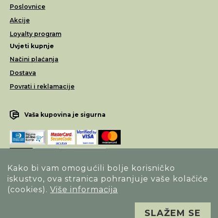
Poslovnice
Akcije
Loyalty program
Uvjeti kupnje
Načini plaćanja
Dostava
Povrati i reklamacije
Vaša kupovina je sigurna
Kako bi vam omogućili bolje korisničko
iskustvo, ova stranica pohranjuje vaše kolačiće
Opći uvjeti poslovanja
(cookies).
Više informacija
Izjava o sigurnosti načina poslovanja
SLAŽEM SE
Sva prava pridržana. Alfa Vision optika ©