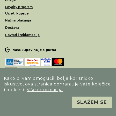
Loyalty program
Uvjeti kupnje
Načini plaćanja
Dostava
Povrati i reklamacije
Vaša kupovina je sigurna
Kako bi vam omogućili bolje korisničko
iskustvo, ova stranica pohranjuje vaše kolačiće
Opći uvjeti poslovanja
(cookies).
Više informacija
Izjava o sigurnosti načina poslovanja
SLAŽEM SE
Sva prava pridržana. Alfa Vision optika ©
Izrada
Novena