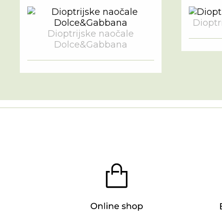
Dioptri
Dioptrijske naočale
Dolce&Gabbana