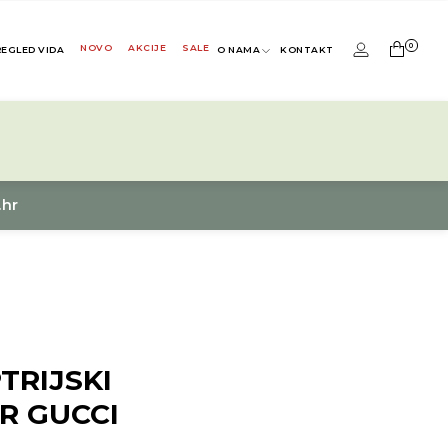
0
NOVO
AKCIJE
SALE
REGLED VIDA
O NAMA
KONTAKT
.hr
TRIJSKI
R GUCCI