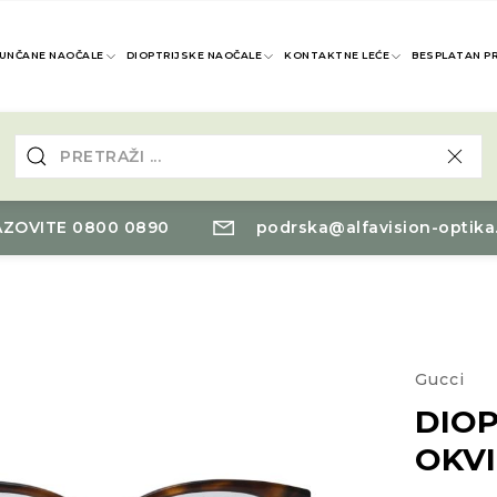
UNČANE NAOČALE
DIOPTRIJSKE NAOČALE
KONTAKTNE LEĆE
BESPLATAN P
ZOVITE 0800 0890
podrska@alfavision-optika
Gucci
DIOP
OKVI