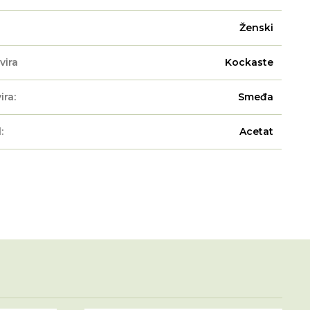
Ženski
vira
Kockaste
ira:
Smeđa
:
Acetat