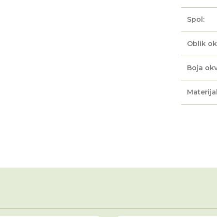
Spol:
Oblik ok
Boja okv
Materijal