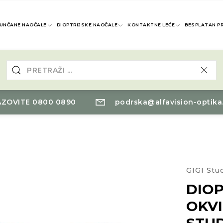
UNČANE NAOČALE
DIOPTRIJSKE NAOČALE
KONTAKTNE LEĆE
BESPLATAN P
ZOVITE 0800 0890
podrska@alfavision-optika
GIGI Stu
DIOP
OKVI
STU