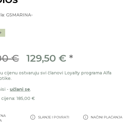
ela: GSMARINA-
+
00 €
129,50 €
*
 cijenu ostvaruju svi članovi Loyalty programa Alfa
ptike.
isi -
učlani se
.
cijena: 185,00 €
TNA
SLANJE I POVRATI
NAČINI PLAĆANJA
A