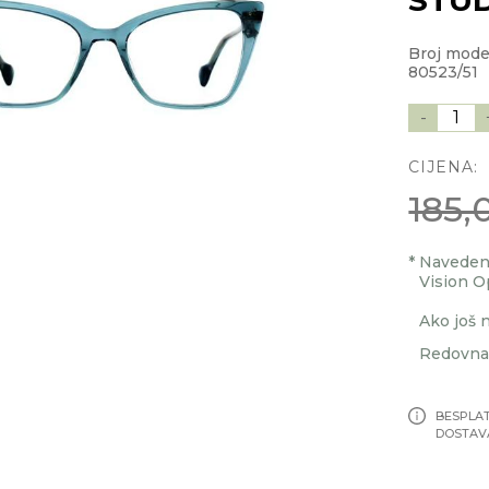
Broj mod
80523/51
-
1
CIJENA:
185,
*
Navedenu
Vision O
Ako još n
Redovna 
BESPLA
DOSTAV