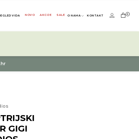
0
NOVO
AKCIJE
SALE
REGLED VIDA
O NAMA
KONTAKT
.hr
dios
TRIJSKI
R GIGI
DIOS