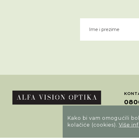
KONTA
080
Kako bi vam omogućili bolj
POTRA
kolačiće (cookies).
Više in