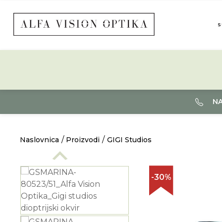
S
NA
Naslovnica
Proizvodi
GIGI Studios
-30%