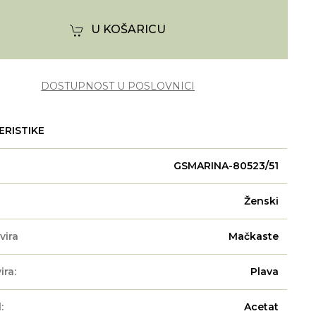
U KOŠARICU
DOSTUPNOST U POSLOVNICI
ERISTIKE
GSMARINA-80523/51
Ženski
vira
Mačkaste
ira:
Plava
:
Acetat