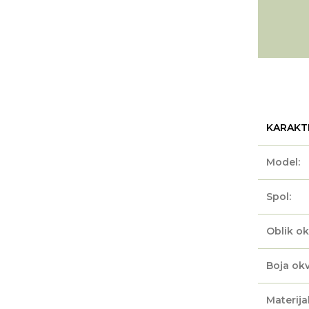
KARAKT
Model:
Spol:
Oblik ok
Boja okv
Materijal