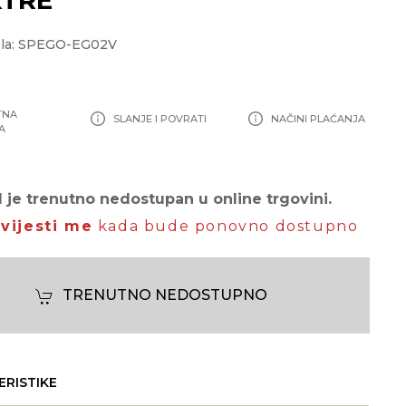
ela: SPEGO-EG02V
TNA
SLANJE I POVRATI
NAČINI PLAĆANJA
A
 je trenutno nedostupan u online trgovini.
vijesti me
kada bude ponovno dostupno
TRENUTNO NEDOSTUPNO
ERISTIKE