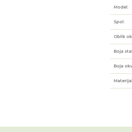
Model:
Spol:
Oblik ok
Boja sta
Boja okv
Materijal