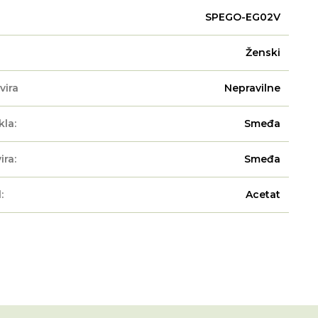
SPEGO-EG02V
Ženski
vira
Nepravilne
kla:
Smeđa
ira:
Smeđa
:
Acetat