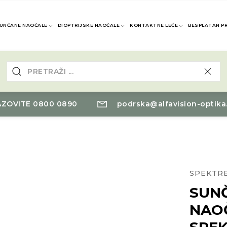
UNČANE NAOČALE
DIOPTRIJSKE NAOČALE
KONTAKTNE LEĆE
BESPLATAN P
ZOVITE 0800 0890
podrska@alfavision-optika
SPEKTR
SUN
NAO
SPE