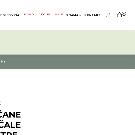
0
NOVO
AKCIJE
SALE
REGLED VIDA
O NAMA
KONTAKT
.hr
E
ČANE
ČALE
KTRE