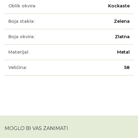
Oblik okvira
Kockaste
Boja stakla:
Zelena
Boja okvira:
Zlatna
Materijal:
Metal
Veličina:
58
MOGLO BI VAS ZANIMATI