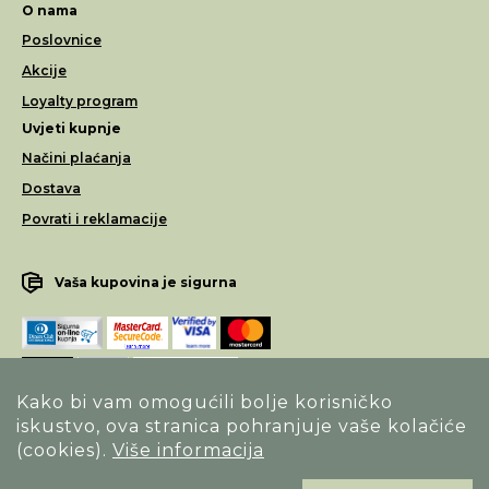
O nama
Poslovnice
Akcije
Loyalty program
Uvjeti kupnje
Načini plaćanja
Dostava
Povrati i reklamacije
Vaša kupovina je sigurna
Kako bi vam omogućili bolje korisničko
iskustvo, ova stranica pohranjuje vaše kolačiće
Opći uvjeti poslovanja
(cookies).
Više informacija
Izjava o sigurnosti načina poslovanja