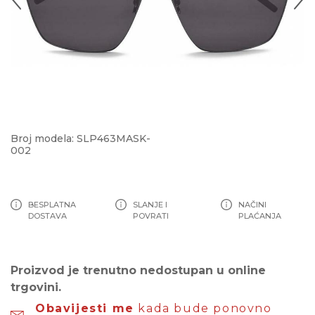
Broj modela: SLP463MASK-
002
BESPLATNA
SLANJE I
NAČINI
DOSTAVA
POVRATI
PLAĆANJA
Proizvod je trenutno nedostupan u online
trgovini.
Obavijesti me
kada bude ponovno