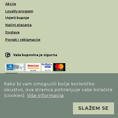
Akcije
Loyalty program
Uvjeti kupnje
Načini plaćanja
Dostava
Povrati i reklamacije
Vaša kupovina je sigurna
Kako bi vam omogućili bolje korisničko
iskustvo, ova stranica pohranjuje vaše kolačiće
Opći uvjeti poslovanja
(cookies).
Više informacija
Izjava o sigurnosti načina poslovanja
SLAŽEM SE
Sva prava pridržana. Alfa Vision optika ©
Izrada
Novena