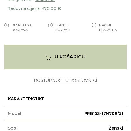
Redovna cijena: 470,00 €
BESPLATNA
SLANJE I
NAČINI
DOSTAVA
POVRATI
PLAĆANJA
U KOŠARICU
DOSTUPNOST U POSLOVNICI
KARAKTERISTIKE
Model:
PRB15S-17N70R/51
Spol:
Ženski