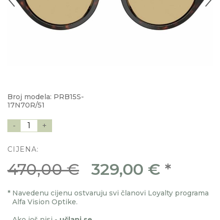
Broj modela: PRB15S-
17N70R/51
-
1
+
CIJENA:
470,00 €
329,00 €
*
*
Navedenu cijenu ostvaruju svi članovi Loyalty programa
Alfa Vision Optike.
Ako još nisi -
učlani se
.