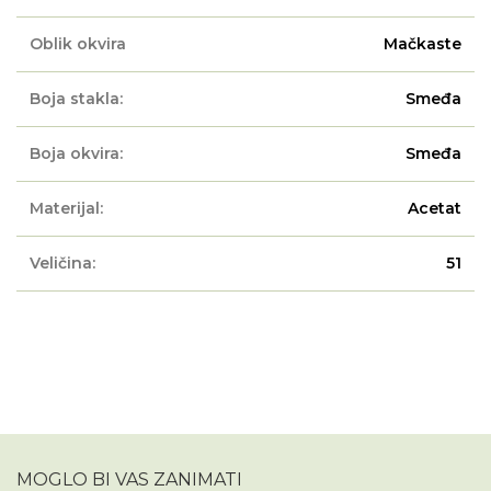
Oblik okvira
Mačkaste
Boja stakla:
Smeđa
Boja okvira:
Smeđa
Materijal:
Acetat
Veličina:
51
MOGLO BI VAS ZANIMATI