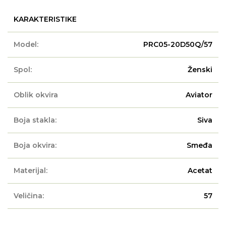
KARAKTERISTIKE
Model:
PRC05-20D50Q/57
Spol:
Ženski
Oblik okvira
Aviator
Boja stakla:
Siva
Boja okvira:
Smeđa
Materijal:
Acetat
Veličina:
57