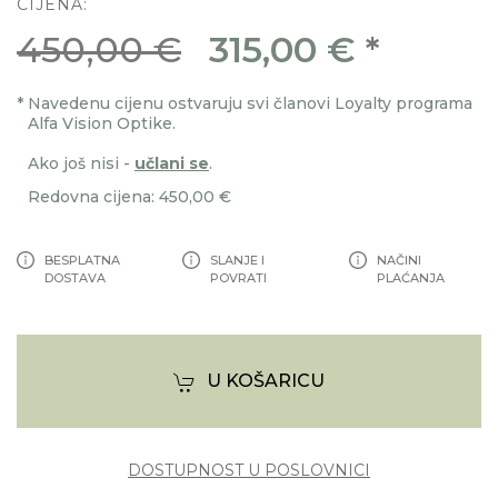
CIJENA:
450,00 €
315,00 €
*
*
Navedenu cijenu ostvaruju svi članovi Loyalty programa
Alfa Vision Optike.
Ako još nisi -
učlani se
.
Redovna cijena: 450,00 €
BESPLATNA
SLANJE I
NAČINI
DOSTAVA
POVRATI
PLAĆANJA
U KOŠARICU
DOSTUPNOST U POSLOVNICI