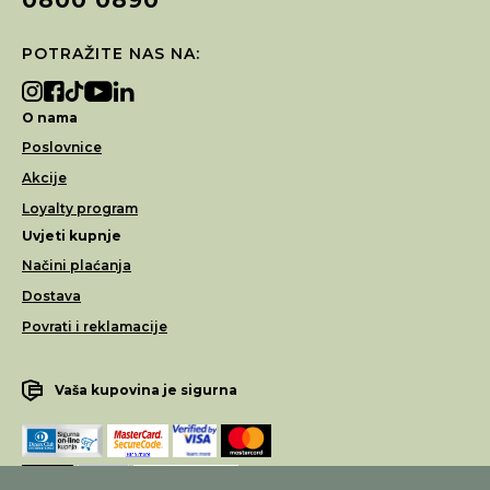
POTRAŽITE NAS NA:
O nama
Poslovnice
Akcije
Loyalty program
Uvjeti kupnje
Načini plaćanja
Dostava
Povrati i reklamacije
Vaša kupovina je sigurna