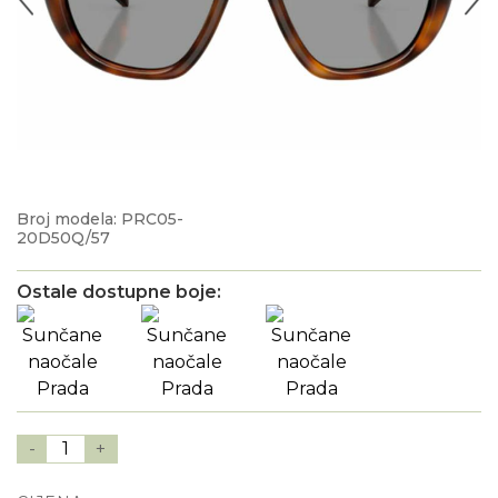
Broj modela: PRC05-
20D50Q/57
Ostale dostupne boje:
-
1
+