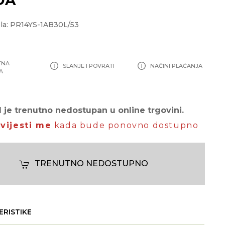
la: PR14YS-1AB30L/53
TNA
SLANJE I POVRATI
NAČINI PLAĆANJA
A
 je trenutno nedostupan u online trgovini.
vijesti me
kada bude ponovno dostupno
TRENUTNO NEDOSTUPNO
ERISTIKE