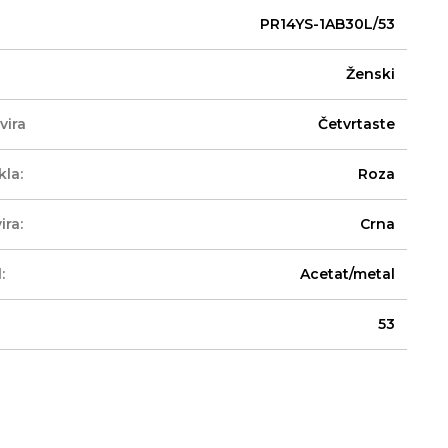
PR14YS-1AB30L/53
Ženski
vira
Četvrtaste
kla:
Roza
ira:
Crna
:
Acetat/metal
53