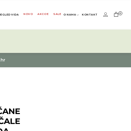
0
NOVO
AKCIJE
SALE
REGLED VIDA
O NAMA
KONTAKT
.hr
ČANE
ČALE
DA