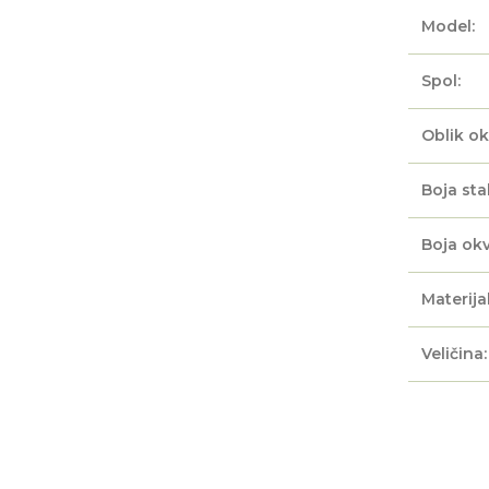
Model:
Spol:
Oblik ok
Boja sta
Boja okv
Materijal
Veličina: