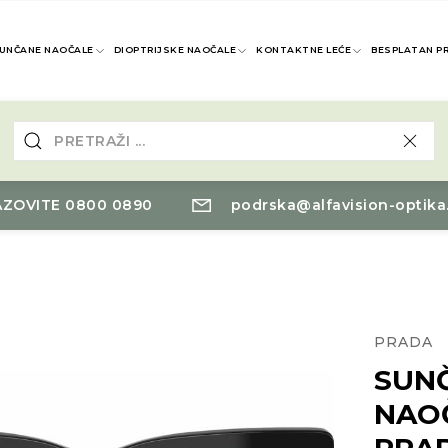
UNČANE NAOČALE
DIOPTRIJSKE NAOČALE
KONTAKTNE LEĆE
BESPLATAN P
ZOVITE 0800 0890
podrska@alfavision-optika
PRADA
SUN
NAO
PRA