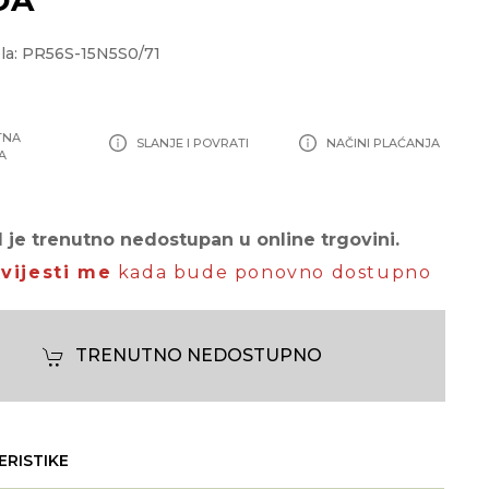
la: PR56S-15N5S0/71
TNA
SLANJE I POVRATI
NAČINI PLAĆANJA
A
 je trenutno nedostupan u online trgovini.
vijesti me
kada bude ponovno dostupno
TRENUTNO NEDOSTUPNO
ERISTIKE