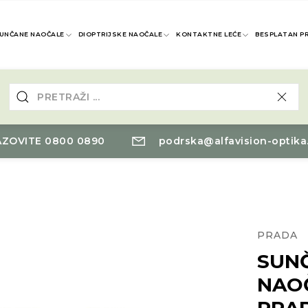
UNČANE NAOČALE
DIOPTRIJSKE NAOČALE
KONTAKTNE LEĆE
BESPLATAN P
ZOVITE 0800 0890
podrska@alfavision-optika
PRADA
SUN
NAO
PRA