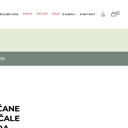
0
NOVO
AKCIJE
SALE
REGLED VIDA
O NAMA
KONTAKT
.hr
ČANE
ČALE
DA