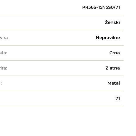
PR56S-15N5S0/71
Ženski
vira
Nepravilne
kla:
Crna
ira:
Zlatna
:
Metal
71