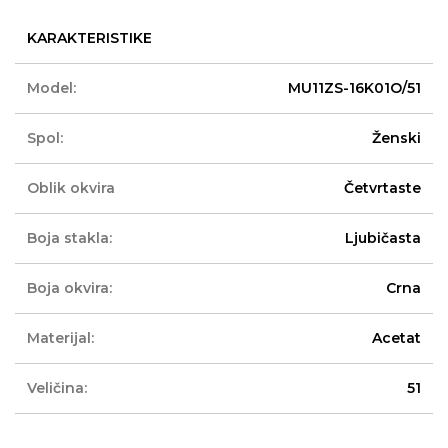
KARAKTERISTIKE
Model:
MU11ZS-16K01O/51
Spol:
Ženski
Oblik okvira
Četvrtaste
Boja stakla:
Ljubičasta
Boja okvira:
Crna
Materijal:
Acetat
Veličina:
51