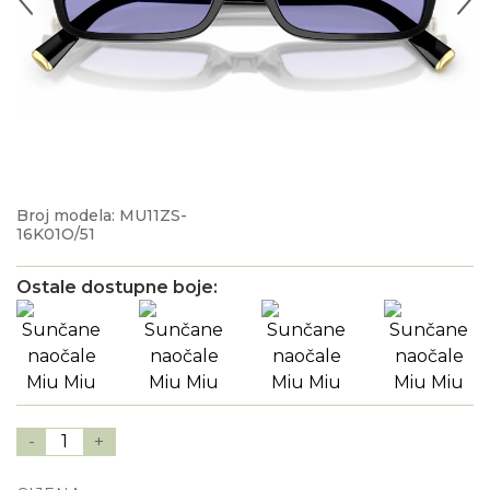
Broj modela: MU11ZS-
16K01O/51
Ostale dostupne boje:
-
1
+