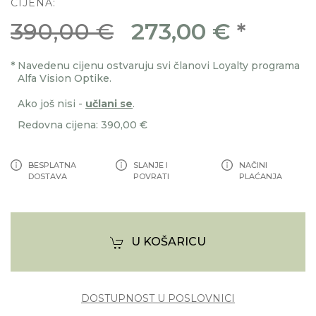
CIJENA:
390,00 €
273,00 €
*
*
Navedenu cijenu ostvaruju svi članovi Loyalty programa
Alfa Vision Optike.
Ako još nisi -
učlani se
.
Redovna cijena: 390,00 €
BESPLATNA
SLANJE I
NAČINI
DOSTAVA
POVRATI
PLAĆANJA
U KOŠARICU
DOSTUPNOST U POSLOVNICI