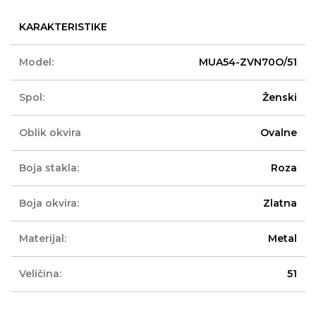
KARAKTERISTIKE
Model:
MUA54-ZVN70O/51
Spol:
Ženski
Oblik okvira
Ovalne
Boja stakla:
Roza
Boja okvira:
Zlatna
Materijal:
Metal
Veličina:
51