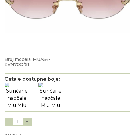
Broj modela: MUA54-
ZVN70O/51
Ostale dostupne boje:
-
1
+