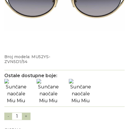
Broj modela: MU52YS-
ZVN5D1/54
Ostale dostupne boje:
-
1
+