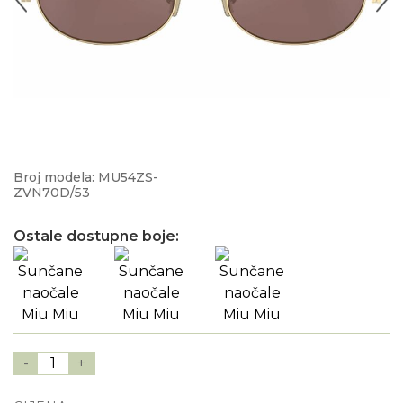
Broj modela: MU54ZS-
ZVN70D/53
Ostale dostupne boje:
-
1
+