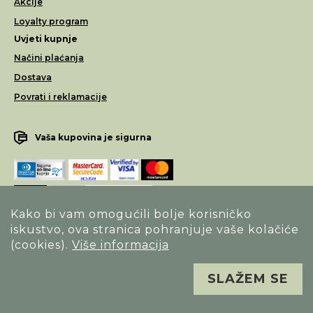
Akcije
Loyalty program
Uvjeti kupnje
Načini plaćanja
Dostava
Povrati i reklamacije
Vaša kupovina je sigurna
Kako bi vam omogućili bolje korisničko
iskustvo, ova stranica pohranjuje vaše kolačiće
Opći uvjeti poslovanja
(cookies).
Više informacija
Izjava o sigurnosti načina poslovanja
SLAŽEM SE
Sva prava pridržana. Alfa Vision optika ©
Izrada
Novena